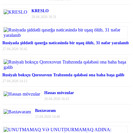
KRESLO
28.04.2026 16:31
Rusiyada şiddətli qasırğa nəticəsində bir uşaq ölüb, 31 nəfər yaralanıb
27.04.2026 16:42
Rusiyalı boksçu Qoroxovun Trabzonda qələbəsi ona baha başa gəlib
27.04.2026 14:12
Həssas mövzular
26.04.2026 16:43
Bəxtəvərəm
25.04.2026 14:40