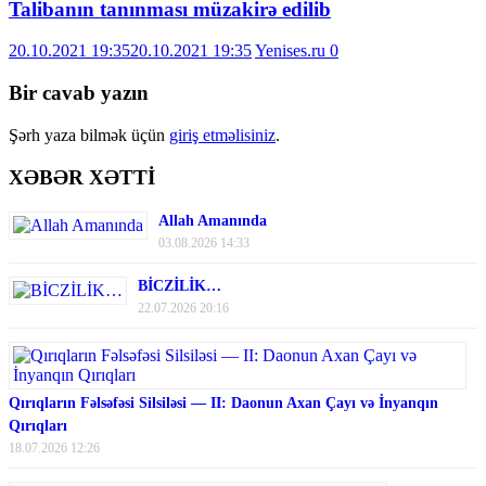
Talibanın tanınması müzakirə edilib
20.10.2021 19:35
20.10.2021 19:35
Yenises.ru
0
Bir cavab yazın
Şərh yaza bilmək üçün
giriş etməlisiniz
.
XƏBƏR XƏTTİ
Allah Amanında
03.08.2026 14:33
BİCZİLİK…
22.07.2026 20:16
Qırıqların Fəlsəfəsi Silsiləsi — II: Daonun Axan Çayı və İnyanqın
Qırıqları
18.07.2026 12:26