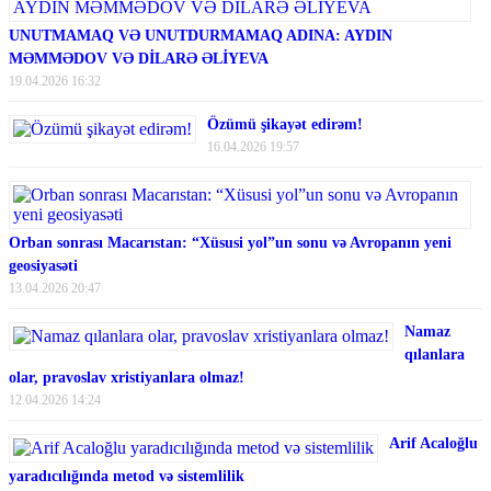
UNUTMAMAQ VƏ UNUTDURMAMAQ ADINA: AYDIN
MƏMMƏDOV VƏ DİLARƏ ƏLİYEVA
19.04.2026 16:32
Özümü şikayət edirəm!
16.04.2026 19:57
Orban sonrası Macarıstan: “Xüsusi yol”un sonu və Avropanın yeni
geosiyasəti
13.04.2026 20:47
Namaz
qılanlara
olar, pravoslav xristiyanlara olmaz!
12.04.2026 14:24
Arif Acaloğlu
yaradıcılığında metod və sistemlilik