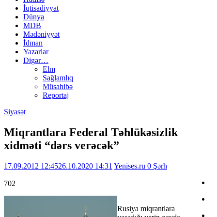
İqtisadiyyat
Dünya
MDB
Mədəniyyət
İdman
Yazarlar
Digər…
Elm
Sağlamlıq
Müsahibə
Reportaj
Siyasət
Miqrantlara Federal Təhlükəsizlik
xidməti “dərs verəcək”
17.09.2012 12:45
26.10.2020 14:31
Yenises.ru
0 Şərh
702
Rusiya miqrantlara