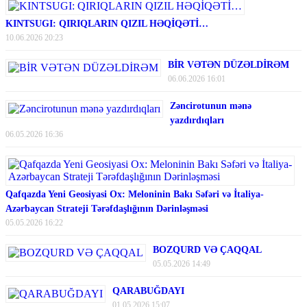
KINTSUGI: QIRIQLARIN QIZIL HƏQİQƏTİ…
10.06.2026 20:23
BİR VƏTƏN DÜZƏLDİRƏM
06.06.2026 16:01
Zəncirotunun mənə
yazdırdıqları
06.05.2026 16:36
Qafqazda Yeni Geosiyasi Ox: Meloninin Bakı Səfəri və İtaliya-
Azərbaycan Strateji Tərəfdaşlığının Dərinləşməsi
05.05.2026 16:22
BOZQURD VƏ ÇAQQAL
05.05.2026 14:49
QARABUĞDAYI
01.05.2026 15:07