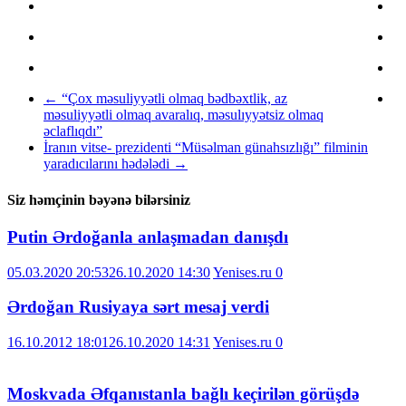
←
“Çox məsuliyyətli olmaq bədbəxtlik, az
məsuliyyətli olmaq avaralıq, məsulıyyətsiz olmaq
əclaflıqdı”
İranın vitse- prezidenti “Müsəlman günahsızlığı” filminin
yaradıcılarını hədələdi
→
Siz həmçinin bəyənə bilərsiniz
Putin Ərdoğanla anlaşmadan danışdı
05.03.2020 20:53
26.10.2020 14:30
Yenises.ru
0
Ərdoğan Rusiyaya sərt mesaj verdi
16.10.2012 18:01
26.10.2020 14:31
Yenises.ru
0
Moskvada Əfqanıstanla bağlı keçirilən görüşdə