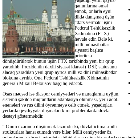
yaşadığı yerin qayda-
qanunlarına əməl
etmək, onlarla eyni
dildə danışmaq üşün
“dərs vermək” işini
Federal Təhlükəszlik
Xidmətinə (FTX)
həvalə edir. Belə ki,
milli münasibətlər
siyasəti başlıca
prioritetə
dönüşdürülərək bunun üşün FTX tərkibində yeni bir qrup
yaradılıb. Prezidentin daxili siyasət idarəsi ( DSİ) statusunu
alacaq yaradılan yeni qrup ayrıca milli və dini münasibətlər
blokuna ayrılıb. Ona Federal Təhlükəsizlik Xidmətinin
generalı Mixail Belousov başçılıq edəcək.
Əsas məqsəd isə diaspor cəmiyyətləri və maraqlarına uyğun,
sistemli şəkildə miqrantların adaptasiya olunması, yerli adət-
ənənələri və rus dilini öyrənməyə cəlb etmək, yaşadıqları
yerlərdə qeydiyyata düşmələri kimi problemlərdə dövlət
dəstəyi göstərməkdir.
“ Onun üzərində düşünmək lazımdır ki, dövlət ictimai-milli
strukturlara hansı etimadı verə bilər. Milli cəmiyyətlər öz
ortamlarında xüsusi avtoritet sahibidirlər və niyə biz onlarla qarşılıqlı