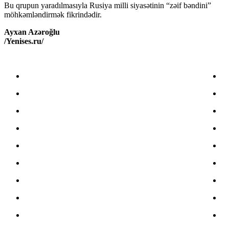
Bu qrupun yaradılmasıyla Rusiya milli siyasətinin “zəif bəndini”
möhkəmləndirmək fikrindədir.
Ayxan Azəroğlu
/Yenises.ru/