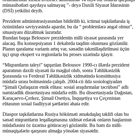
münasibətləri qaydaya salmayaq ”- deyə Daxili Siyasət İdarəsinin
(DSİ) yetkilisi deyib.
Prezident administrasiyasından bildirilib ki, ictimai təşkilatlarala iş
özünüidarə səviyyəsində aparılır, bu da “ problemlərə əngəl olmur”,
situasiyanı düzəltmək lazımdır.
Bundan başqa Belousov prezidentin milli siyasət şurasında yer
alacaq. Bu konsepsiyanın 1 dekabrda təqdim olunması gözlənilir.
Planın qaralama variantı artıq var, sənədin təkmilləşdirilməsi üçün
işçi qrup ekspert və regionlarla bu proses uzərində işləyir.
“Miqrantların taleyi” tapşırılan Belousov 1990-cı illərdə prezident
aparatının daxili siyasəti ilə məşğul olub, sonra Təhlükəsizlik
Şurasında və Ferderal Təhlükəsizlik xidmətində konsititusiya
müdafə sırası bolməsində çalışıb. 2004-cü ildə sosiologiyadan
“Şimali Qafaqazın etnik elitası: sosial araşdırmalar təcrübəsi” adlı
namizədlik dissertasiyası müdafiə edib. Bu dissertasiyada Dağıstan,
Karaçaevo-Çerkez, Şimail Osetiya, İnquşetiya və Çeçenistan
elitasının sosial fəalliyyət şərtlərini əhatə edir.
Diaspor təşkilatlarına Rusiya höküməti əməkdaşlıq təklifi olan bu
sənəd miqrantların leqallaşmasına xidmət edərək onların haqlarının
müdafiəsini öz üzərinə götürəcəyi gözlənilir. Bu həm də milli-
münaqişələrin qarşısını almağa yönələn siyasətdir.