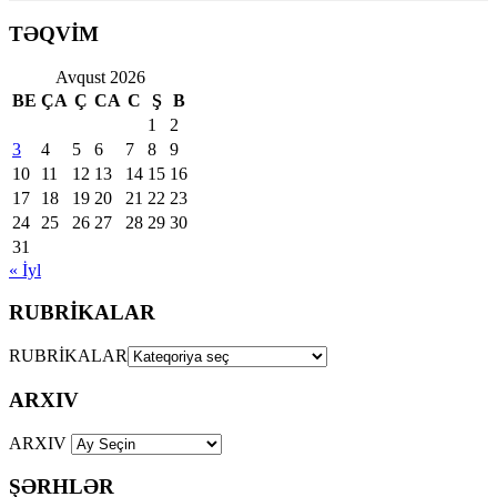
TƏQVİM
Avqust 2026
BE
ÇA
Ç
CA
C
Ş
B
1
2
3
4
5
6
7
8
9
10
11
12
13
14
15
16
17
18
19
20
21
22
23
24
25
26
27
28
29
30
31
« İyl
RUBRİKALAR
RUBRİKALAR
ARXIV
ARXIV
ŞƏRHLƏR