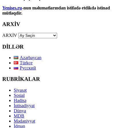
Yenises.ru
-nun məlumatlarından istifadə etdikdə istinad
mütləqdir.
ARXİV
ARXİV
DİLLƏR
Azərbaycan
Türkçe
Русский
RUBRİKALAR
Siyasət
Sosial
Hadisə
İqtisadiyyat
Dünya
MDB
Mədəniyyət
İdman