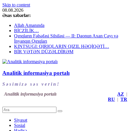
Skip to content
08.08.2026
Əsas xəbərlər:
Allah Amanında
BİCZİLİK…
Qırıqların Fəlsəfəsi Silsiləsi — II: Daonun Axan Çayı və
İnyanqın Qırıqları
KINTSUGI: QIRIQLARIN QIZIL HƏQİQƏTİ…
BİR VƏTƏN DÜZƏLDİRƏM
Analitik informasiya portalı
S ə s i m i z ə s ə s v e r i n !
Analitik informasiya portalı
AZ
|
RU
|
TR
Siyasət
Sosial
Hadisə