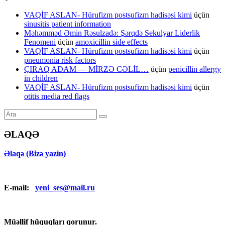
VAQİF ASLAN- Hürufizm postsufizm hadisəsi kimi
üçün
sinusitis patient information
Məhəmməd Əmin Rəsulzadə: Şərqdə Sekulyar Liderlik
Fenomeni
üçün
amoxicillin side effects
VAQİF ASLAN- Hürufizm postsufizm hadisəsi kimi
üçün
pneumonia risk factors
ÇIRAQ ADAM — MİRZƏ CƏLİL…
üçün
penicillin allergy
in children
VAQİF ASLAN- Hürufizm postsufizm hadisəsi kimi
üçün
otitis media red flags
ƏLAQƏ
Əlaqə (Bizə yazin)
E-mail:
yeni_ses@mail.ru
Müəllif hüquqları qorunur.