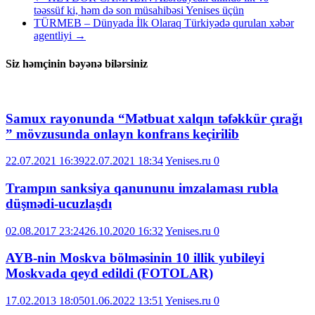
təəssüf ki, həm də son müsahibəsi Yenises üçün
TÜRMEB – Dünyada İlk Olaraq Türkiyədə qurulan xəbər
agentliyi
→
Siz həmçinin bəyənə bilərsiniz
Samux rayonunda “Mətbuat xalqın təfəkkür çırağı
” mövzusunda onlayn konfrans keçirilib
22.07.2021 16:39
22.07.2021 18:34
Yenises.ru
0
Trampın sanksiya qanununu imzalaması rubla
düşmədi-ucuzlaşdı
02.08.2017 23:24
26.10.2020 16:32
Yenises.ru
0
AYB-nin Moskva bölməsinin 10 illik yubileyi
Moskvada qeyd edildi (FOTOLAR)
17.02.2013 18:05
01.06.2022 13:51
Yenises.ru
0