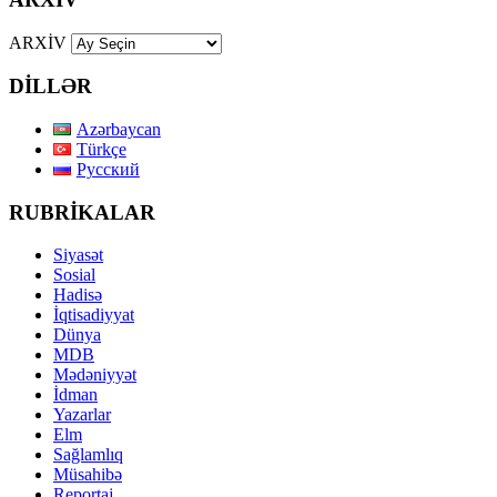
ARXİV
DİLLƏR
Azərbaycan
Türkçe
Русский
RUBRİKALAR
Siyasət
Sosial
Hadisə
İqtisadiyyat
Dünya
MDB
Mədəniyyət
İdman
Yazarlar
Elm
Sağlamlıq
Müsahibə
Reportaj