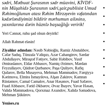
sədri, Mətbuat Şurasının sədr müavini, KİVDF-
nin Müşahidə Şurasının sədri,şair,publisist Umud
Rəhimoğlunun atası Rəhim Mirzəyevin vəfatından
kədərləndiyimizi bildirir mərhumun ailəsinə,
yaxınlarına dərin hüznlə başsağlığı veririk!
Yeri Cənnət, ruhu şad olsun deyirik!
Allah Rəhmət eləsin!
Ziyalılar adından:
Nəsib Nəbioğlu, Ramiz Abutalıbov,
Cəfər Sadıq, Tünzalə Vəliqızı, Azər Cahangirov, Sərdar
Abdullayev, Mirəşrəf Fətiyev, Sabir Həbibov, Yusif
Əmiraslanov, Eldar Abbasov, Namiq Əzimov, Mərdan
Feyzullayev, Qüdrət Qurbanov, Paşa Quliyev, Rafiq
Qafarov, Bella Musayeva, Mehman Məmmədov, Fərqiyyə
Kərimova, Elmira İsmayılova, Alşan Zakirov, Kamran
Rüstəmov, Camal Camalov, Anar Həsənov, Fuad Səfərov,
Fuad Abbasov, Fərid Əkbərov, Əvəz İbayev, Yavər Həsən,
Validə Məmmədova, Qorxmaz Axundov, Xalidə Səmədova,
Mehman Şükürov.
Yenises.ru