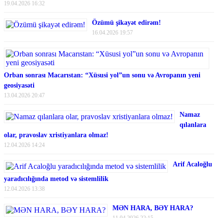
19.04.2026 16:32
Özümü şikayət edirəm!
16.04.2026 19:57
Orban sonrası Macarıstan: “Xüsusi yol”un sonu və Avropanın yeni
geosiyasəti
13.04.2026 20:47
Namaz
qılanlara
olar, pravoslav xristiyanlara olmaz!
12.04.2026 14:24
Arif Acaloğlu
yaradıcılığında metod və sistemlilik
12.04.2026 13:38
MƏN HARA, BƏY HARA?
11.04.2026 22:15