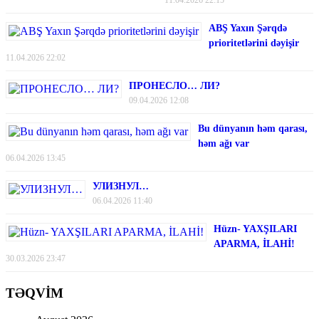
ABŞ Yaxın Şərqdə
prioritetlərini dəyişir
11.04.2026 22:02
ПРОНЕСЛО… ЛИ?
09.04.2026 12:08
Bu dünyanın həm qarası,
həm ağı var
06.04.2026 13:45
УЛИЗНУЛ…
06.04.2026 11:40
Hüzn- YAXŞILARI
APARMA, İLAHİ!
30.03.2026 23:47
TƏQVİM