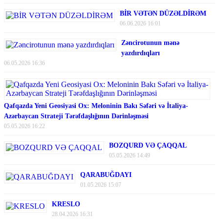
BİR VƏTƏN DÜZƏLDİRƏM
06.06.2026 16:01
Zəncirotunun mənə
yazdırdıqları
06.05.2026 16:36
Qafqazda Yeni Geosiyasi Ox: Meloninin Bakı Səfəri və İtaliya-
Azərbaycan Strateji Tərəfdaşlığının Dərinləşməsi
05.05.2026 16:22
BOZQURD VƏ ÇAQQAL
05.05.2026 14:49
QARABUĞDAYI
01.05.2026 15:07
KRESLO
28.04.2026 16:31