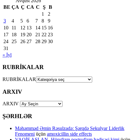
Avqust 2026
BE
ÇA
Ç
CA
C
Ş
B
1
2
3
4
5
6
7
8
9
10
11
12
13
14
15
16
17
18
19
20
21
22
23
24
25
26
27
28
29
30
31
« İyl
RUBRİKALAR
RUBRİKALAR
ARXIV
ARXIV
ŞƏRHLƏR
Məhəmməd Əmin Rəsulzadə: Şərqdə Sekulyar Liderlik
Fenomeni
üçün
amoxicillin side effects
VAQİF ASLAN- Hürufizm postsufizm hadisəsi kimi
üçün