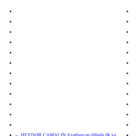
←
HEYDƏR CAMALIN Azərbaycan dilində ilk və