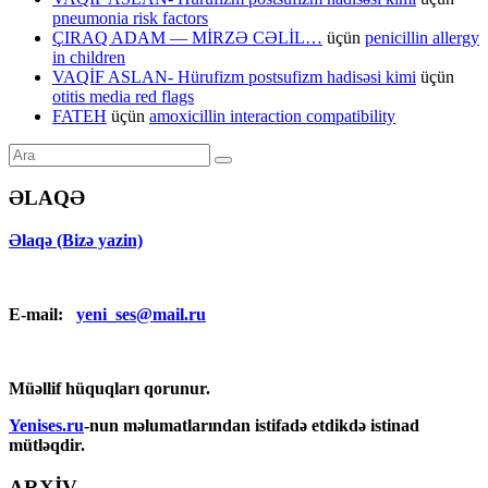
pneumonia risk factors
ÇIRAQ ADAM — MİRZƏ CƏLİL…
üçün
penicillin allergy
in children
VAQİF ASLAN- Hürufizm postsufizm hadisəsi kimi
üçün
otitis media red flags
FATEH
üçün
amoxicillin interaction compatibility
ƏLAQƏ
Əlaqə (Bizə yazin)
E-mail:
yeni_ses@mail.ru
Müəllif hüquqları qorunur.
Yenises.ru
-nun məlumatlarından istifadə etdikdə istinad
mütləqdir.
ARXİV