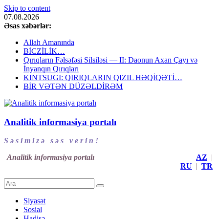
Skip to content
07.08.2026
Əsas xəbərlər:
Allah Amanında
BİCZİLİK…
Qırıqların Fəlsəfəsi Silsiləsi — II: Daonun Axan Çayı və
İnyanqın Qırıqları
KINTSUGI: QIRIQLARIN QIZIL HƏQİQƏTİ…
BİR VƏTƏN DÜZƏLDİRƏM
Analitik informasiya portalı
S ə s i m i z ə s ə s v e r i n !
Analitik informasiya portalı
AZ
|
RU
|
TR
Siyasət
Sosial
Hadisə