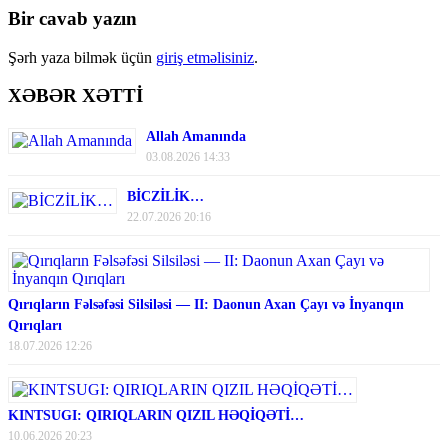
Bir cavab yazın
Şərh yaza bilmək üçün
giriş etməlisiniz
.
XƏBƏR XƏTTİ
Allah Amanında
03.08.2026 14:33
BİCZİLİK…
22.07.2026 20:16
Qırıqların Fəlsəfəsi Silsiləsi — II: Daonun Axan Çayı və İnyanqın
Qırıqları
18.07.2026 12:26
KINTSUGI: QIRIQLARIN QIZIL HƏQİQƏTİ…
10.06.2026 20:23