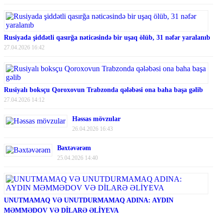
Rusiyada şiddətli qasırğa nəticəsində bir uşaq ölüb, 31 nəfər yaralanıb
27.04.2026 16:42
Rusiyalı boksçu Qoroxovun Trabzonda qələbəsi ona baha başa gəlib
27.04.2026 14:12
Həssas mövzular
26.04.2026 16:43
Bəxtəvərəm
25.04.2026 14:40
UNUTMAMAQ VƏ UNUTDURMAMAQ ADINA: AYDIN
MƏMMƏDOV VƏ DİLARƏ ƏLİYEVA