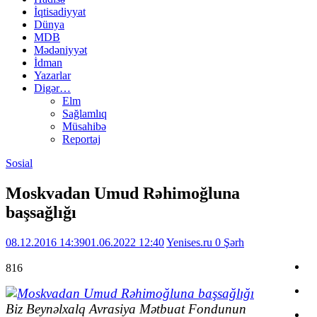
İqtisadiyyat
Dünya
MDB
Mədəniyyət
İdman
Yazarlar
Digər…
Elm
Sağlamlıq
Müsahibə
Reportaj
Sosial
Moskvadan Umud Rəhimoğluna
başsağlığı
08.12.2016 14:39
01.06.2022 12:40
Yenises.ru
0 Şərh
816
Biz Beynəlxalq Avrasiya Mətbuat Fondunun