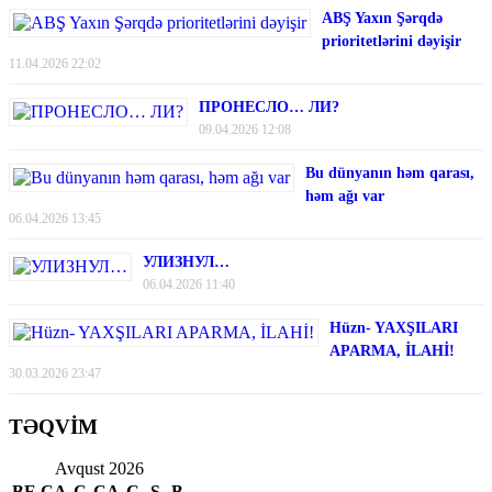
ABŞ Yaxın Şərqdə
prioritetlərini dəyişir
11.04.2026 22:02
ПРОНЕСЛО… ЛИ?
09.04.2026 12:08
Bu dünyanın həm qarası,
həm ağı var
06.04.2026 13:45
УЛИЗНУЛ…
06.04.2026 11:40
Hüzn- YAXŞILARI
APARMA, İLAHİ!
30.03.2026 23:47
TƏQVİM
Avqust 2026
BE
ÇA
Ç
CA
C
Ş
B