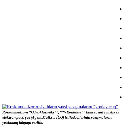
Roskomnadzora “Odnoklassniki””, “”VKontakte”” kimi sosial şəbəkə və
elektron poçt, çat (Agent.Mail.ru, İCQ) istifadəçilərinin yazışmalarını
yoxlamaq hüququ verilib.