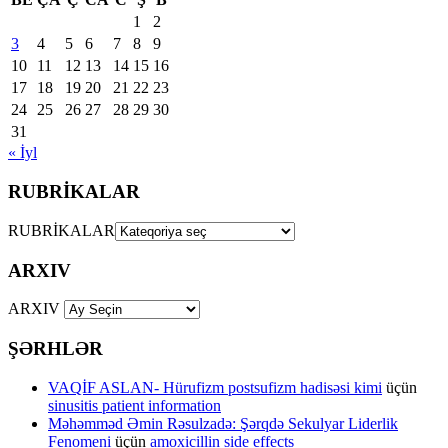
1
2
3
4
5
6
7
8
9
10
11
12
13
14
15
16
17
18
19
20
21
22
23
24
25
26
27
28
29
30
31
« İyl
RUBRİKALAR
RUBRİKALAR
ARXIV
ARXIV
ŞƏRHLƏR
VAQİF ASLAN- Hürufizm postsufizm hadisəsi kimi
üçün
sinusitis patient information
Məhəmməd Əmin Rəsulzadə: Şərqdə Sekulyar Liderlik
Fenomeni
üçün
amoxicillin side effects