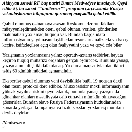
Aidiyyatı sənədi RF baş naziri Dmitri Medvedyev imzalayıb. Qeyd
edilir ki, bu sənəd “”antiterror”” proqramı çərçivəsində Rusiya
vətəndaşlarının hüququnu qorumaq məqsədilə qəbul edilib.
Qəbul olunmuş qətnaməyə əsasən Roskomnadzorun faktları
müəyyənləşdirməkdən ötəri, qəbul olunan, verilən, göndərilən
məlumatları yoxlamaq hüququ var. Bundan başqa idarə
informasiyanın yayılmasını təşkil edən resursları analiz edə və baxış
keçirə, istifadəçilərə açıq olan fəaliyyətini yaza və qeyd edə bilər.
Yazışmanın yoxlanmasını yalnız operativ-axtarış tədbirləri həyata
keçirən hüqüq mühafizə orqanları gerçəkləşdirəcək. Bununla yanaşı,
yazışmanın təftişi iki dəfə olacaq. Yoxlama məqsədiylə olan ikinci
təftiş 60 günlük müddəti aşmamalıdır.
Ekspertlər qəbul olunmuş yeni dəyişikliklə bağlı 19 noqsan daxil
olan rəsmi protokol dərc ediblər. Mütəxəssislər məxfi informasiyanın
yüksək yayılma riskini qeyd edərək, bununla yanaşı yazışmada
günahkar olanları məsuliyyətə cəlb etməyin mümkün olmayacağını
göstərirlər. Bundan əlavə Rusiya Federasiyasının hüdudlarından
kənarda yerləşən kompaniya və fiziki şəxsləri yoxlamaq mümkün
deyil- deyirlər.
/Yenises.ru/
“