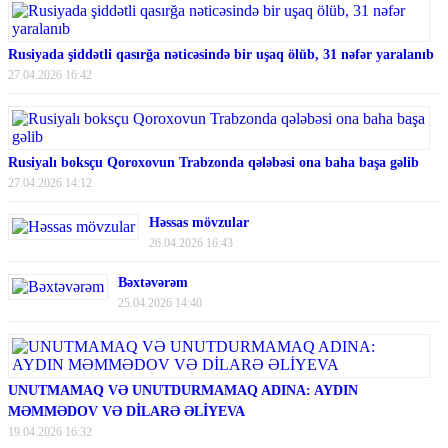
Rusiyada şiddətli qasırğa nəticəsində bir uşaq ölüb, 31 nəfər yaralanıb
27.04.2026 16:42
Rusiyalı boksçu Qoroxovun Trabzonda qələbəsi ona baha başa gəlib
27.04.2026 14:12
Həssas mövzular
26.04.2026 16:43
Bəxtəvərəm
25.04.2026 14:40
UNUTMAMAQ VƏ UNUTDURMAMAQ ADINA: AYDIN
MƏMMƏDOV VƏ DİLARƏ ƏLİYEVA
19.04.2026 16:32