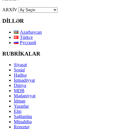
ARXİV
DİLLƏR
Azərbaycan
Türkçe
Русский
RUBRİKALAR
Siyasət
Sosial
Hadisə
İqtisadiyyat
Dünya
MDB
Mədəniyyət
İdman
Yazarlar
Elm
Sağlamlıq
Müsahibə
Reportaj