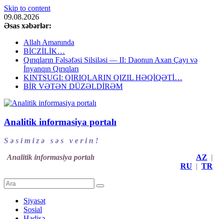
Skip to content
09.08.2026
Əsas xəbərlər:
Allah Amanında
BİCZİLİK…
Qırıqların Fəlsəfəsi Silsiləsi — II: Daonun Axan Çayı və
İnyanqın Qırıqları
KINTSUGI: QIRIQLARIN QIZIL HƏQİQƏTİ…
BİR VƏTƏN DÜZƏLDİRƏM
Analitik informasiya portalı
S ə s i m i z ə s ə s v e r i n !
Analitik informasiya portalı
AZ
|
RU
|
TR
Siyasət
Sosial
Hadisə