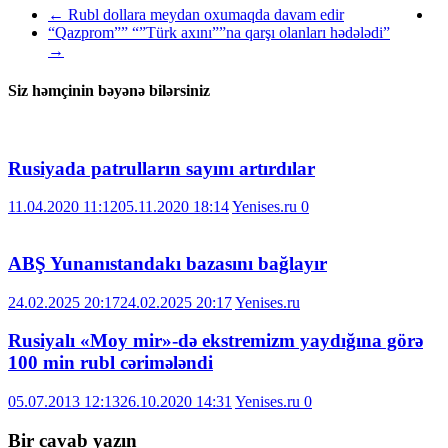
←
Rubl dollara meydan oxumaqda davam edir
“Qazprom”” “”Türk axını””na qarşı olanları hədələdi”
→
Siz həmçinin bəyənə bilərsiniz
Rusiyada patrulların sayını artırdılar
11.04.2020 11:12
05.11.2020 18:14
Yenises.ru
0
ABŞ Yunanıstandakı bazasını bağlayır
24.02.2025 20:17
24.02.2025 20:17
Yenises.ru
Rusiyalı «Moy mir»-də ekstremizm yaydığına görə
100 min rubl cərimələndi
05.07.2013 12:13
26.10.2020 14:31
Yenises.ru
0
Bir cavab yazın