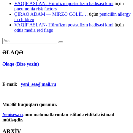
VAQİF ASLAN- Hürufizm postsufizm hadisəsi kimi
üçün
pneumonia risk factors
ÇIRAQ ADAM — MİRZƏ CƏLİL…
üçün
penicillin allergy
in children
VAQİF ASLAN- Hürufizm postsufizm hadisəsi kimi
üçün
otitis media red flags
ƏLAQƏ
Əlaqə (Bizə yazin)
E-mail:
yeni_ses@mail.ru
Müəllif hüquqları qorunur.
Yenises.ru
-nun məlumatlarından istifadə etdikdə istinad
mütləqdir.
ARXİV