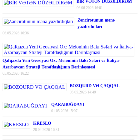
BİR VƏTƏN DÜZƏLDİRƏM
06.06.2026 16:01
Zəncirotunun mənə
yazdırdıqları
06.05.2026 16:36
Qafqazda Yeni Geosiyasi Ox: Meloninin Bakı Səfəri və İtaliya-
Azərbaycan Strateji Tərəfdaşlığının Dərinləşməsi
05.05.2026 16:22
BOZQURD VƏ ÇAQQAL
05.05.2026 14:49
QARABUĞDAYI
01.05.2026 15:07
KRESLO
28.04.2026 16:31