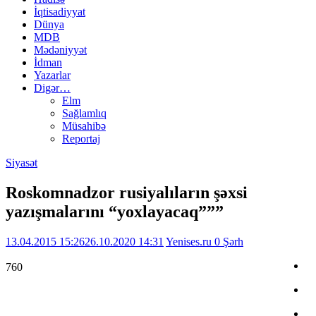
İqtisadiyyat
Dünya
MDB
Mədəniyyət
İdman
Yazarlar
Digər…
Elm
Sağlamlıq
Müsahibə
Reportaj
Siyasət
Roskomnadzor rusiyalıların şəxsi
yazışmalarını “yoxlayacaq”””
13.04.2015 15:26
26.10.2020 14:31
Yenises.ru
0 Şərh
760