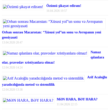
Özümü şikayət edirəm!
16.04.2026 19:57
Orban sonrası Macarıstan: “Xüsusi yol”un sonu və Avropanın yeni
geosiyasəti
13.04.2026 20:47
Namaz
qılanlara
olar, pravoslav xristiyanlara olmaz!
12.04.2026 14:24
Arif Acaloğlu
yaradıcılığında metod və sistemlilik
12.04.2026 13:38
MƏN HARA, BƏY HARA?
11.04.2026 22:15