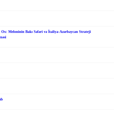
 Ox: Meloninin Bakı Səfəri və İtaliya-Azərbaycan Strateji
məsi
ıb