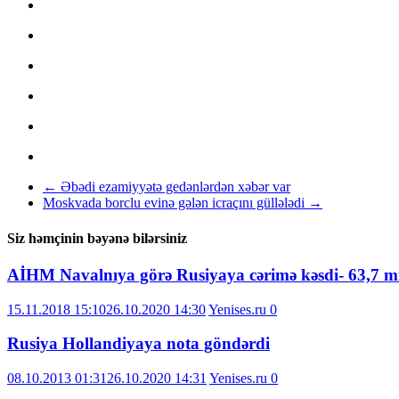
←
Əbədi ezamiyyətə gedənlərdən xəbər var
Moskvada borclu evinə gələn icraçını güllələdi
→
Siz həmçinin bəyənə bilərsiniz
AİHM Navalnıya görə Rusiyaya cərimə kəsdi- 63,7 m
15.11.2018 15:10
26.10.2020 14:30
Yenises.ru
0
Rusiya Hollandiyaya nota göndərdi
08.10.2013 01:31
26.10.2020 14:31
Yenises.ru
0