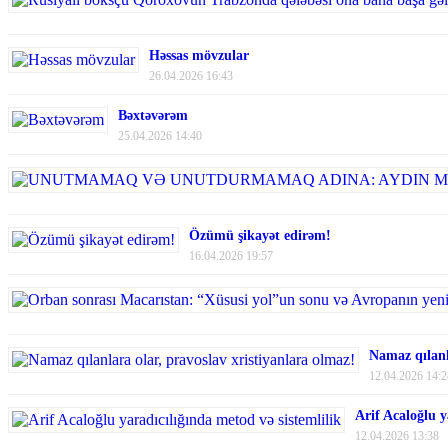
Həssas mövzular
26.04.2026 16:43
Bəxtəvərəm
25.04.2026 14:40
Özümü şikayət edirəm!
16.04.2026 19:57
Namaz qılanl
12.04.2026 14:2
Arif Acaloğlu y
12.04.2026 13:38