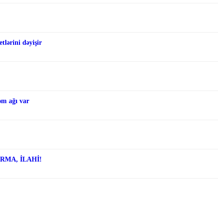
tlərini dəyişir
əm ağı var
ARMA, İLAHİ!