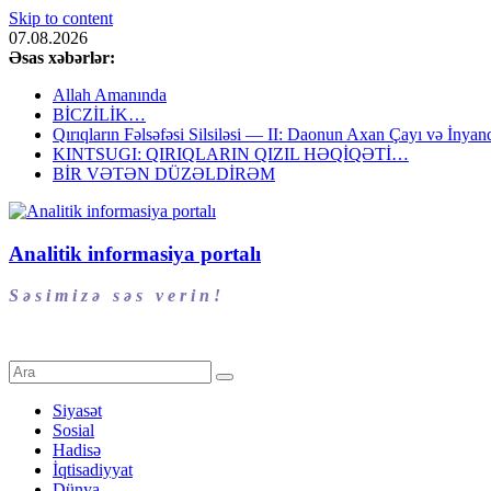
Skip to content
07.08.2026
Əsas xəbərlər:
Allah Amanında
BİCZİLİK…
Qırıqların Fəlsəfəsi Silsiləsi — II: Daonun Axan Çayı və İnyanq
KINTSUGI: QIRIQLARIN QIZIL HƏQİQƏTİ…
BİR VƏTƏN DÜZƏLDİRƏM
Analitik informasiya portalı
S ə s i m i z ə s ə s v e r i n !
Siyasət
Sosial
Hadisə
İqtisadiyyat
Dünya