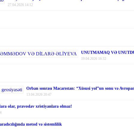
27.04.2026 14:12
UNUTMAMAQ VƏ UNUTDU
19.04.2026 16:32
Orban sonrası Macarıstan: “Xüsusi yol”un sonu və Avropanı
13.04.2026 20:47
ara olar, pravoslav xristiyanlara olmaz!
4
aradıcılığında metod və sistemlilik