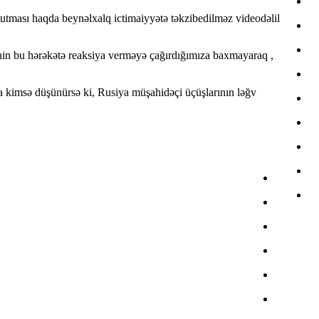
tutması haqda beynəlxalq ictimaiyyətə təkzibedilməz videodəlil
nin bu hərəkətə reaksiya verməyə çağırdığımıza baxmayaraq ,
da kimsə düşünürsə ki, Rusiya müşahidəçi üçüşlarının ləğv