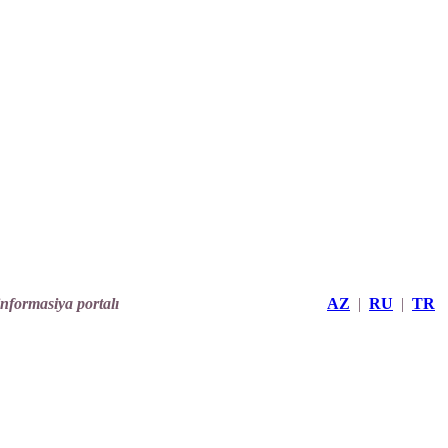
informasiya portalı
AZ
|
RU
|
TR