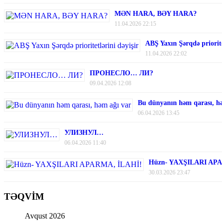
MƏN HARA, BƏY HARA?
11.04.2026 22:15
ABŞ Yaxın Şərqdə priorite
11.04.2026 22:02
ПРОНЕСЛО… ЛИ?
09.04.2026 12:08
Bu dünyanın həm qarası, h
06.04.2026 13:45
УЛИЗНУЛ…
06.04.2026 11:40
Hüzn- YAXŞILARI AP
30.03.2026 23:47
TƏQVİM
Avqust 2026