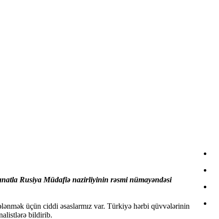
yanatla Rusiya Müdafiə nazirliyinin rəsmi nümayəndəsi
lənmək üçün ciddi əsaslarmız var. Türkiyə hərbi qüvvələrinin
listlərə bildirib.