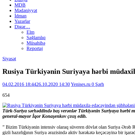
MDB
Mədəniyyət
İdman
Yazarlar
Digər…
Elm
Sağlamlıq
Müsahibə
Reportaj
Siyasət
Rusiya Türkiyənin Suriyaya hərbi müdaxil
04.02.2016 18:44
26.10.2020 14:30
Yenises.ru
0 Şərh
654
Türk-Suriya sərhəddində baş verənlər Türkiyənin Suriyaya hərbi mü
general-mayor İqor Konaşenkov çıxış edib.
” Bizim Türkiyənin intensiv olaraq süveren dövlət olan Suriya Ərəb 
gizli hazırlığının Suriya ərazisində aktiv hərəkətə keçəcəyinə bir işar