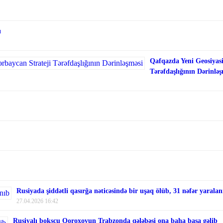
ı
Qafqazda Yeni Geosiyasi
Tərəfdaşlığının Dərinləş
Rusiyada şiddətli qasırğa nəticəsində bir uşaq ölüb, 31 nəfər yaralan
27.04.2026 16:42
Rusiyalı boksçu Qoroxovun Trabzonda qələbəsi ona baha başa gəlib