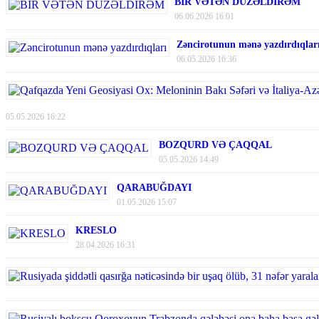
BİR VƏTƏN DÜZƏLDİRƏM
06.06.2026 16:01
Zəncirotunun mənə yazdırdıqlar
06.05.2026 16:36
05.05.2026 16:22
BOZQURD VƏ ÇAQQAL
05.05.2026 14:49
QARABUĞDAYI
01.05.2026 15:07
KRESLO
28.04.2026 16:31