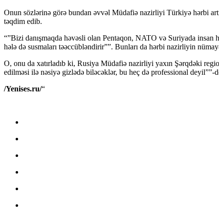
Onun sözlərinə görə bundan əvvəl Müdafiə nazirliyi Türkiyə hərbi art
təqdim edib.
“”Bizi danışmaqda həvəsli olan Pentaqon, NATO və Suriyada insan haq
hələ də susmaları təəccübləndirir””. Bunları da hərbi nazirliyin nümay
O, onu da xatırladıb ki, Rusiya Müdafiə nazirliyi yaxın Şərqdəki regi
edilməsi ilə nəsiyə gizlədə biləcəklər, bu heç də professional deyil””
/Yenises.ru/
“