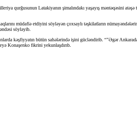
illeriya qurğusunun Latakiyanın şimalındakı yaşayış məntəqəsini atəşə 
larını müdafiə etdiyini söyləyən çoxsaylı təşkilatların nümayəndələri
əndəsi söyləyib.
onlarda kəşfiyyatın bütün sahələrində işini gücləndirib. “”Əgər Ankara
-deyə Konaşenko fikrini yekunlaşdırıb.