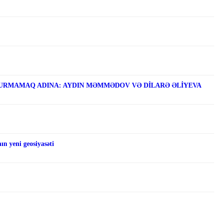
RMAMAQ ADINA: AYDIN MƏMMƏDOV VƏ DİLARƏ ƏLİYEVA
n yeni geosiyasəti