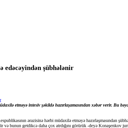
ə edəcəyindən şübhələnir
daxilə etməyə intesiv şəkildə hazırlaşamasından xəbər verir. Bu bə
Respublikasının ərazisinə hərbi müdaxilə etməyə hazırlaşmasından şübhə
ədir və bunun getdikcə daha çox atrdığını görürük -deyə Konaşenkov jurna