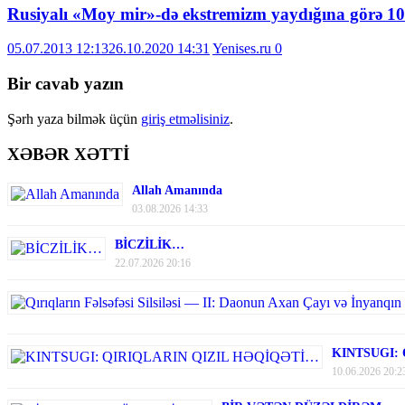
Rusiyalı «Moy mir»-də ekstremizm yaydığına görə 10
05.07.2013 12:13
26.10.2020 14:31
Yenises.ru
0
Bir cavab yazın
Şərh yaza bilmək üçün
giriş etməlisiniz
.
XƏBƏR XƏTTİ
Allah Amanında
03.08.2026 14:33
BİCZİLİK…
22.07.2026 20:16
KINTSUGI:
10.06.2026 20:2