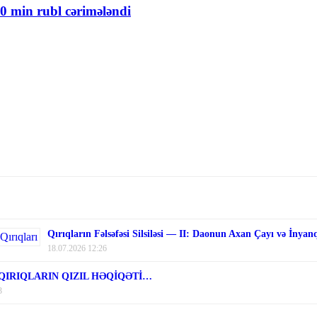
0 min rubl cərimələndi
Qırıqların Fəlsəfəsi Silsiləsi — II: Daonun Axan Çayı və İnyan
18.07.2026 12:26
 QIRIQLARIN QIZIL HƏQİQƏTİ…
3