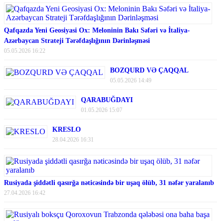
Qafqazda Yeni Geosiyasi Ox: Meloninin Bakı Səfəri və İtaliya-
Azərbaycan Strateji Tərəfdaşlığının Dərinləşməsi
05.05.2026 16:22
BOZQURD VƏ ÇAQQAL
05.05.2026 14:49
QARABUĞDAYI
01.05.2026 15:07
KRESLO
28.04.2026 16:31
Rusiyada şiddətli qasırğa nəticəsində bir uşaq ölüb, 31 nəfər yaralanıb
27.04.2026 16:42