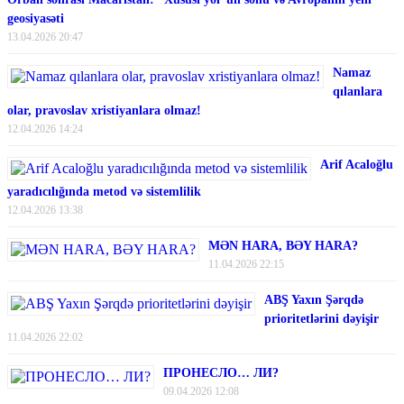
geosiyasəti
13.04.2026 20:47
Namaz
qılanlara
olar, pravoslav xristiyanlara olmaz!
12.04.2026 14:24
Arif Acaloğlu
yaradıcılığında metod və sistemlilik
12.04.2026 13:38
MƏN HARA, BƏY HARA?
11.04.2026 22:15
ABŞ Yaxın Şərqdə
prioritetlərini dəyişir
11.04.2026 22:02
ПРОНЕСЛО… ЛИ?
09.04.2026 12:08