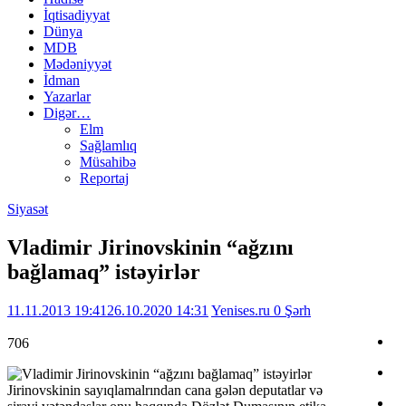
İqtisadiyyat
Dünya
MDB
Mədəniyyət
İdman
Yazarlar
Digər…
Elm
Sağlamlıq
Müsahibə
Reportaj
Siyasət
Vladimir Jirinovskinin “ağzını
bağlamaq” istəyirlər
11.11.2013 19:41
26.10.2020 14:31
Yenises.ru
0 Şərh
706
Jirinovskinin sayıqlamalrından cana gələn deputatlar və