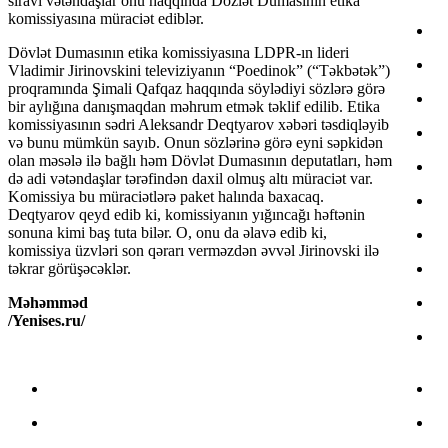
siravi vətəndaşlar onu haqqında Dözlət Dumasının etika
komissiyasına müraciət ediblər.
Dövlət Dumasının etika komissiyasına LDPR-ın lideri
Vladimir Jirinovskini televiziyanın “Poedinok” (“Təkbətək”)
proqramında Şimali Qafqaz haqqında söylədiyi sözlərə görə
bir aylığına danışmaqdan məhrum etmək təklif edilib. Etika
komissiyasının sədri Aleksandr Deqtyarov xəbəri təsdiqləyib
və bunu mümkün sayıb. Onun sözlərinə görə eyni səpkidən
olan məsələ ilə bağlı həm Dövlət Dumasının deputatları, həm
də adi vətəndaşlar tərəfindən daxil olmuş altı müraciət var.
Komissiya bu müraciətlərə paket halında baxacaq.
Deqtyarov qeyd edib ki, komissiyanın yığıncağı həftənin
sonuna kimi baş tuta bilər. O, onu da əlavə edib ki,
komissiya üzvləri son qərarı verməzdən əvvəl Jirinovski ilə
təkrar görüşəcəklər.
Məhəmməd
/Yenises.ru/