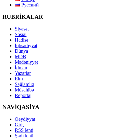
Русский
RUBRİKALAR
Siyasət
Sosial
Hadisə
İqtisadiyyat
Dünya
MDB
Mədəniyyət
İdman
Yazarlar
Elm
Sağlamlıq
Müsahibə
Reportaj
NAVİQASİYA
Qeydiyyat
Giriş
RSS lenti
Şərh lenti