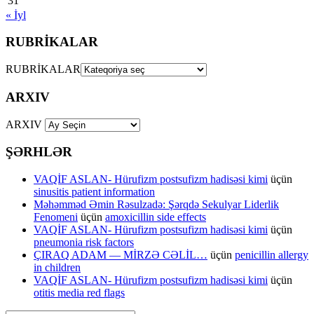
31
« İyl
RUBRİKALAR
RUBRİKALAR
ARXIV
ARXIV
ŞƏRHLƏR
VAQİF ASLAN- Hürufizm postsufizm hadisəsi kimi
üçün
sinusitis patient information
Məhəmməd Əmin Rəsulzadə: Şərqdə Sekulyar Liderlik
Fenomeni
üçün
amoxicillin side effects
VAQİF ASLAN- Hürufizm postsufizm hadisəsi kimi
üçün
pneumonia risk factors
ÇIRAQ ADAM — MİRZƏ CƏLİL…
üçün
penicillin allergy
in children
VAQİF ASLAN- Hürufizm postsufizm hadisəsi kimi
üçün
otitis media red flags