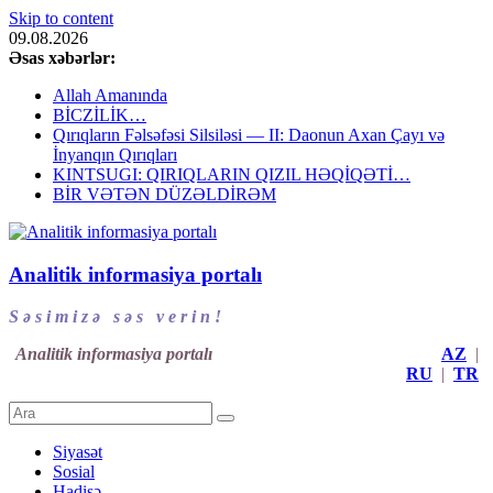
Skip to content
09.08.2026
Əsas xəbərlər:
Allah Amanında
BİCZİLİK…
Qırıqların Fəlsəfəsi Silsiləsi — II: Daonun Axan Çayı və
İnyanqın Qırıqları
KINTSUGI: QIRIQLARIN QIZIL HƏQİQƏTİ…
BİR VƏTƏN DÜZƏLDİRƏM
Analitik informasiya portalı
S ə s i m i z ə s ə s v e r i n !
Analitik informasiya portalı
AZ
|
RU
|
TR
Siyasət
Sosial
Hadisə