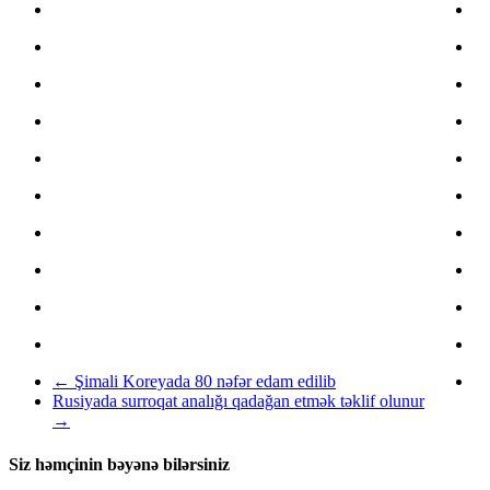
←
Şimali Koreyada 80 nəfər edam edilib
Rusiyada surroqat analığı qadağan etmək təklif olunur
→
Siz həmçinin bəyənə bilərsiniz