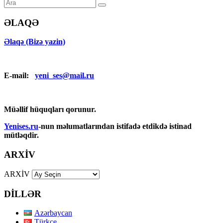
ƏLAQƏ
Əlaqə (Bizə yazin)
E-mail:
yeni_ses@mail.ru
Müəllif hüquqları qorunur.
Yenises.ru
-nun məlumatlarından istifadə etdikdə istinad
mütləqdir.
ARXİV
ARXİV
DİLLƏR
Azərbaycan
Türkçe