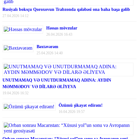
Rusiyalı boksçu Qoroxovun Trabzonda qələbəsi ona baha başa gəlib
27.04.2026 14:12
Həssas mövzular
26.04.2026 16:43
Bəxtəvərəm
25.04.2026 14:40
UNUTMAMAQ VƏ UNUTDURMAMAQ ADINA: AYDIN
MƏMMƏDOV VƏ DİLARƏ ƏLİYEVA
19.04.2026 16:32
Özümü şikayət edirəm!
16.04.2026 19:57
Orban sonrası Macarıstan: “Xüsusi yol”un sonu və Avropanın yeni