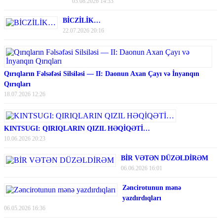
03.08.2026 14:33
BİCZİLİK…
22.07.2026 20:16
Qırıqların Fəlsəfəsi Silsiləsi — II: Daonun Axan Çayı və İnyanqın
Qırıqları
18.07.2026 12:26
KINTSUGI: QIRIQLARIN QIZIL HƏQİQƏTİ…
10.06.2026 20:23
BİR VƏTƏN DÜZƏLDİRƏM
06.06.2026 16:01
Zəncirotunun mənə
yazdırdıqları
06.05.2026 16:36