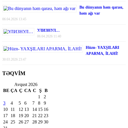
Bu dünyanın həm qarası,
həm ağı var
06.04.2026 13:45
УЛИЗНУЛ…
06.04.2026 11:40
Hüzn- YAXŞILARI
APARMA, İLAHİ!
30.03.2026 23:47
TƏQVİM
Avqust 2026
BE
ÇA
Ç
CA
C
Ş
B
1
2
3
4
5
6
7
8
9
10
11
12
13
14
15
16
17
18
19
20
21
22
23
24
25
26
27
28
29
30