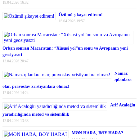
19.04.2026 16:32
Özümü şikayət edirəm!
16.04.2026 19:57
Orban sonrası Macarıstan: “Xüsusi yol”un sonu və Avropanın yeni
geosiyasəti
13.04.2026 20:47
Namaz
qılanlara
olar, pravoslav xristiyanlara olmaz!
12.04.2026 14:24
Arif Acaloğlu
yaradıcılığında metod və sistemlilik
12.04.2026 13:38
MƏN HARA, BƏY HARA?