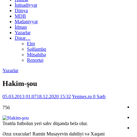
İqtisadiyyat
Dünya
MDB
Mədəniyyət
İdman
Yazarlar
Digər…
Elm
Sağlamlıq
Müsahibə
Reportaj
Yazarlar
Hakim-şou
05.03.2013 01:07
18.12.2020 15:32
Yenises.ru
0 Şərh
756
Teatrla futbolun yeri səhv düşəndə belə olur.
Əzız oxucular! Ramin Musayevin dahiliyi və Xaqani