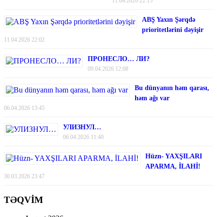
11.04.2026 22:15
ABŞ Yaxın Şərqdə
prioritetlərini dəyişir
11.04.2026 22:02
ПРОНЕСЛО… ЛИ?
09.04.2026 12:08
Bu dünyanın həm qarası,
həm ağı var
06.04.2026 13:45
УЛИЗНУЛ…
06.04.2026 11:40
Hüzn- YAXŞILARI
APARMA, İLAHİ!
30.03.2026 23:47
TƏQVİM