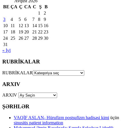
Avqust 2026
BE
ÇA
Ç
CA
C
Ş
B
1
2
3
4
5
6
7
8
9
10
11
12
13
14
15
16
17
18
19
20
21
22
23
24
25
26
27
28
29
30
31
« İyl
RUBRİKALAR
RUBRİKALAR
ARXIV
ARXIV
ŞƏRHLƏR
VAQİF ASLAN- Hürufizm postsufizm hadisəsi kimi
üçün
sinusitis patient information
Məhəmməd Əmin Rəsulzadə: Şərqdə Sekulyar Liderlik