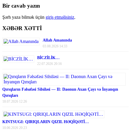
Bir cavab yazın
Şərh yaza bilmək üçün
giriş etməlisiniz
.
XƏBƏR XƏTTİ
Allah Amanında
03.08.2026 14:33
BİCZİLİK…
22.07.2026 20:16
Qırıqların Fəlsəfəsi Silsiləsi — II: Daonun Axan Çayı və İnyanqın
Qırıqları
18.07.2026 12:26
KINTSUGI: QIRIQLARIN QIZIL HƏQİQƏTİ…
10.06.2026 20:23