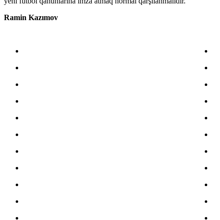
yeni futbol qanunlarına imza atmaq normal qarşılanmalıdır.
Ramin Kazımov