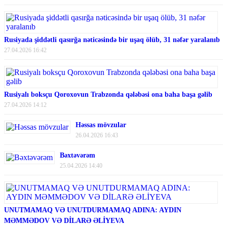
Rusiyada şiddətli qasırğa nəticəsində bir uşaq ölüb, 31 nəfər yaralanıb
27.04.2026 16:42
Rusiyalı boksçu Qoroxovun Trabzonda qələbəsi ona baha başa gəlib
27.04.2026 14:12
Həssas mövzular
26.04.2026 16:43
Bəxtəvərəm
25.04.2026 14:40
UNUTMAMAQ VƏ UNUTDURMAMAQ ADINA: AYDIN
MƏMMƏDOV VƏ DİLARƏ ƏLİYEVA