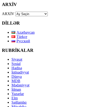
ARXİV
ARXİV
DİLLƏR
Azərbaycan
Türkçe
Русский
RUBRİKALAR
Siyasət
Sosial
Hadisə
İqtisadiyyat
Dünya
MDB
Mədəniyyət
İdman
Yazarlar
Elm
Sağlamlıq
Müsahibə