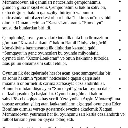
Məmmədovun ali qanunları nəticəsində çempionatımız
gündən-günə inkişaf edir. Çempionatımızı hakim səhvləri,
daha doğrusu hakim qərəzçiliyi bürüyüb və bunun
nəticəsində futbol azerkeşləri hər həftə “hakim-şou”un şahidi
olurlar. Dunən keçirilən “Xəzər-Lənkəran”- “Sumqayıt”
şousu da bunlardan biri idi.
Çempionluğa oynayan və tarixində ilk dəfə bu cür məzlum
görunən “Xəzər-Lənkəran” hakim Ramil Diniyevin güclü
köməkliyinə baxmayaraq ilk altılıqdan kənarda qaldı.
“Sumqayıt”ın gənc oyunçuları bu oyunda milyonlarla
qiyməti olan “Xəzər-Lənkəran” və onun hakiminə futbolda
əsas pulun olmamasını sübut etdilər.
Oyunun ilk dəqiqələrində hesabı açan gənc sumqayıtlılar bir
az sonra hakimin “şousu” nəticəsində qapısı qarşısında
müəmallı onbirmetrlik cərimə zərbəsiylə cəzalandırıldılar.
Bununla ruhdan düşməyən “Sumqayıt” gəncləri oyuna daha
da fəal qoşulmağa başladılar. Oyunda ən gülməli hakim
səhvi 38- ci dəqiqədə baş verdi. Yerə yıxilan Aqşin Müxtaroğluna
topsuz arxadan şıllaq atan lənkəranlıların ağsaqqal oyunçusu Eder
Bonfimə qırmızı vərəqə göstərmək əvəzinə akademik Xaqani
Məmmədovun yetirməsi hər iki oyunçunu sarı kartla cəzalandırdı və
futbol tarixinə yeni bir qayda tətbiq etdi.