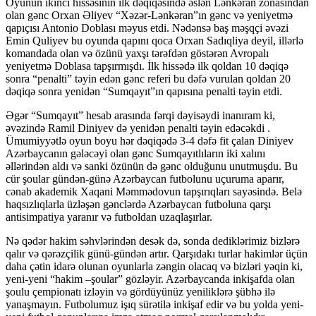
Oyunun ikinci hissəsinin ilk dəqiqəsində əslən Lənkəran zonasından
olan gənc Orxan Əliyev “Xəzər-Lənkəran”ın gənc və yeniyetmə
qapıçısı Antonio Doblası məyus etdi. Nədənsə baş məşqçi əvəzi
Emin Quliyev bu oyunda qapını qoca Orxan Sadıqliya deyil, illərlə
komandada olan və özünü yaxşı tərəfdən göstərən Avropalı
yeniyetmə Doblasa tapşırmışdı. İlk hissədə ilk qoldan 10 dəqiqə
sonra “penalti” təyin edən gənc referi bu dəfə vurulan qoldan 20
dəqiqə sonra yenidən “Sumqayıt”ın qapısına penalti təyin etdi.
Əgər “Sumqayıt” hesab arasında fərqi dəyisəydi inanıram ki,
əvəzində Ramil Diniyev də yenidən penalti təyin edəcəkdi .
Ümumiyyətlə oyun boyu hər dəqiqədə 3-4 dəfə fit çalan Diniyev
Azərbaycanın gələcəyi olan gənc Sumqayıtlıların iki xalını
əllərindən aldı və sanki özünün də gənc olduğunu unutmuşdu. Bu
cür şoular gündən-günə Azərbaycan futbolunu uçuruma aparır,
cənab akademik Xaqani Məmmədovun tapşırıqları sayəsində. Belə
haqsızlıqlarla üzləşən gənclərdə Azərbaycan futboluna qarşı
antisimpatiya yaranır və futboldan uzaqlaşırlar.
Nə qədər hakim səhvlərindən desək də, sonda dediklərimiz bizlərə
qalır və qərəzçilik günü-gündən artır. Qarşıdakı turlar hakimlər üçün
daha çətin idarə olunan oyunlarla zəngin olacaq və bizləri yəqin ki,
yeni-yeni “hakim –şoular” gözləyir. Azərbaycanda inkişafda olan
şoulu çempionatı izləyin və gördüyünüz yeniliklərə şübhə ilə
yanaşmayın. Futbolumuz işıq sürətilə inkişaf edir və bu yolda yeni-