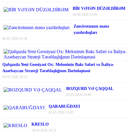
BİR VƏTƏN DÜZƏLDİRƏM
06.06.2026 16:01
Zəncirotunun mənə
yazdırdıqları
06.05.2026 16:36
Qafqazda Yeni Geosiyasi Ox: Meloninin Bakı Səfəri və İtaliya-
Azərbaycan Strateji Tərəfdaşlığının Dərinləşməsi
05.05.2026 16:22
BOZQURD VƏ ÇAQQAL
05.05.2026 14:49
QARABUĞDAYI
01.05.2026 15:07
KRESLO
28.04.2026 16:31