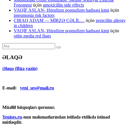
Fenomeni
üçün
amoxicillin side effects
VAQİF ASLAN- Hürufizm postsufizm hadisəsi kimi
üçün
pneumonia risk factors
ÇIRAQ ADAM — MİRZƏ CƏLİL…
üçün
penicillin allergy
in children
VAQİF ASLAN- Hürufizm postsufizm hadisəsi kimi
üçün
otitis media red flags
ƏLAQƏ
Əlaqə (Bizə yazin)
E-mail:
yeni_ses@mail.ru
Müəllif hüquqları qorunur.
Yenises.ru
-nun məlumatlarından istifadə etdikdə istinad
mütləqdir.