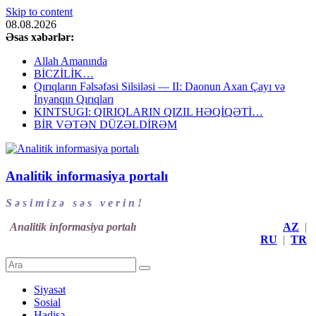
Skip to content
08.08.2026
Əsas xəbərlər:
Allah Amanında
BİCZİLİK…
Qırıqların Fəlsəfəsi Silsiləsi — II: Daonun Axan Çayı və
İnyanqın Qırıqları
KINTSUGI: QIRIQLARIN QIZIL HƏQİQƏTİ…
BİR VƏTƏN DÜZƏLDİRƏM
Analitik informasiya portalı
S ə s i m i z ə s ə s v e r i n !
Analitik informasiya portalı
AZ
|
RU
|
TR
Siyasət
Sosial
Hadisə