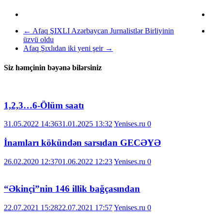
←
Afaq ŞIXLI Azərbaycan Jurnalistlər Birliyinin
üzvü oldu
Afaq Şıxlıdan iki yeni şeir
→
Siz həmçinin bəyənə bilərsiniz
1,2,3…6-Ölüm saatı
31.05.2022 14:36
31.01.2025 13:32
Yenises.ru
0
İnamları kökündən sarsıdan GECƏYƏ
26.02.2020 12:37
01.06.2022 12:23
Yenises.ru
0
“Əkinçi”nin 146 illik bağçasından
22.07.2021 15:28
22.07.2021 17:57
Yenises.ru
0